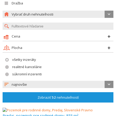
Dražba
Vybrať druh nehnuteľnosti
Cena
Plocha
všetky inzeráty
realitné kancelárie
súkromní inzerenti
najnovšie
Zobraziť
52
nehnuteľností
Predaj, pozemok pre rodinné domy, 853 m
2