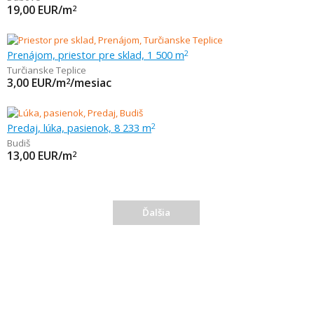
19,00
EUR/m
2
Prenájom, priestor pre sklad, 1 500 m
2
Turčianske Teplice
3,00
EUR/m
/mesiac
2
Predaj, lúka, pasienok, 8 233 m
2
Budiš
13,00
EUR/m
2
Ďalšia