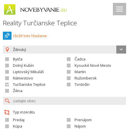
Reality Turčianske Teplice
Uložiť toto hladanie
Žilinský
Bytča
Čadca
Dolný Kubín
Kysucké Nové Mesto
Liptovský Mikuláš
Martin
Námestovo
Ružomberok
Turčianske Teplice
Tvrdošín
Žilina
Typ inzerátu
Predaj
Prenájom
Kúpa
Nájom