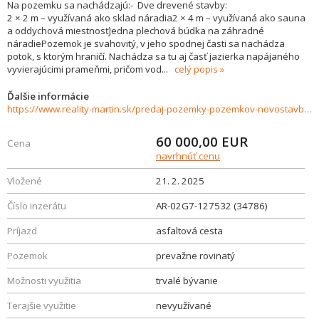
Na pozemku sa nachádzajú:- Dve drevené stavby:
2 × 2 m – využívaná ako sklad náradia2 × 4 m – využívaná ako sauna
a oddychová miestnosťJedna plechová búdka na záhradné
náradiePozemok je svahovitý, v jeho spodnej časti sa nachádza
potok, s ktorým hraničí. Nachádza sa tu aj časť jazierka napájaného
vyvierajúcimi prameňmi, pričom vod
...
celý popis
Ďalšie informácie
https://www.reality-martin.sk/predaj-pozemky-pozemkov-novostavby/Pozemok-pre-rodinne-domy-na-predaj-Velky-Cepcin-34786/?utm_source=areality&utm_medium=xml&utm_term=34786&utm_content=chalupa&utm_campaign=portaly
60 000,00
EUR
Cena
navrhnúť cenu
Vložené
21. 2. 2025
Číslo inzerátu
AR-02G7-127532 (34786)
Príjazd
asfaltová cesta
Pozemok
prevažne rovinatý
Možnosti využitia
trvalé bývanie
Terajšie využitie
nevyužívané