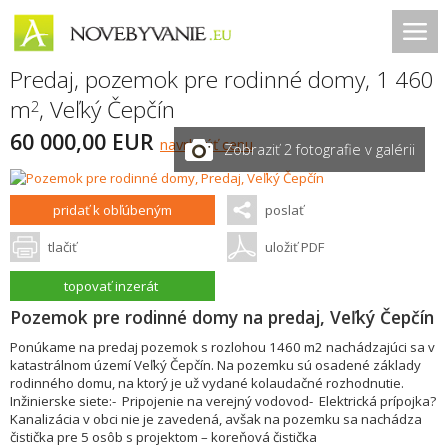
Predaj, pozemok pre rodinné domy, 1 460
m
,
Veľký Čepčín
2
60 000,00 EUR
navrhnúť cenu
Zobraziť 2 fotografie v galérii
pridať k obľúbeným
poslať
tlačiť
uložiť PDF
topovať inzerát
Pozemok pre rodinné domy na predaj, Veľký Čepčín
Ponúkame na predaj pozemok s rozlohou 1460 m2 nachádzajúci sa v
katastrálnom území Veľký Čepčín. Na pozemku sú osadené základy
rodinného domu, na ktorý je už vydané kolaudačné rozhodnutie.
Inžinierske siete:- Pripojenie na verejný vodovod- Elektrická prípojka?
Kanalizácia v obci nie je zavedená, avšak na pozemku sa nachádza
čistička pre 5 osôb s projektom – koreňová čistička