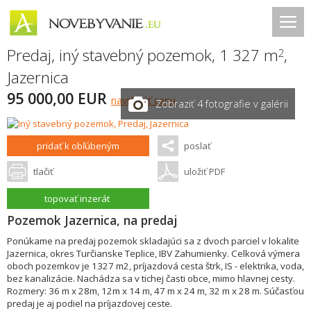
Predaj, iný stavebný pozemok, 1 327 m
,
2
Jazernica
95 000,00 EUR
navrhnúť cenu
Zobraziť 4 fotografie v galérii
pridať k obľúbeným
poslať
tlačiť
uložiť PDF
topovať inzerát
Pozemok Jazernica, na predaj
Ponúkame na predaj pozemok skladajúci sa z dvoch parciel v lokalite
Jazernica, okres Turčianske Teplice, IBV Zahumienky. Celková výmera
oboch pozemkov je 1327 m2, príjazdová cesta štrk, IS - elektrika, voda,
bez kanalizácie. Nachádza sa v tichej časti obce, mimo hlavnej cesty.
Rozmery: 36 m x 28m, 12m x 14 m, 47 m x 24 m, 32 m x 28 m. Súčasťou
predaj je aj podiel na príjazdovej ceste.