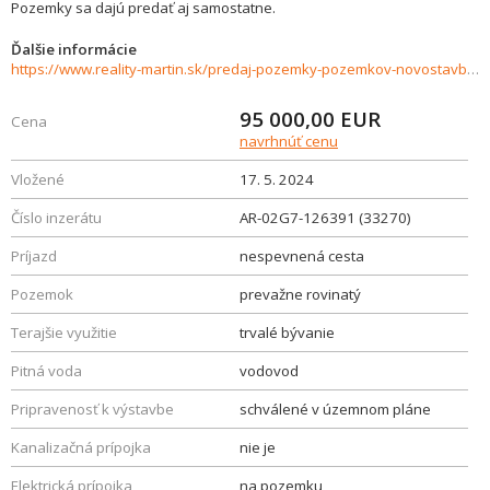
Pozemky sa dajú predať aj samostatne.
Ďalšie informácie
https://www.reality-martin.sk/predaj-pozemky-pozemkov-novostavby/Pozemok-Jazernica-na-predaj-33270/?utm_source=areality&utm_medium=xml&utm_term=33270&utm_content=chalupa&utm_campaign=portaly
95 000,00
EUR
Cena
navrhnúť cenu
Vložené
17. 5. 2024
Číslo inzerátu
AR-02G7-126391 (33270)
Príjazd
nespevnená cesta
Pozemok
prevažne rovinatý
Terajšie využitie
trvalé bývanie
Pitná voda
vodovod
Pripravenosť k výstavbe
schválené v územnom pláne
Kanalizačná prípojka
nie je
Elektrická prípojka
na pozemku