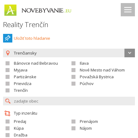
Reality Trenčín
Uložiť toto hladanie
Trenčiansky
Bánovce nad Bebravou
Ilava
Myjava
Nové Mesto nad Váhom
Partizánske
Považská Bystrica
Prievidza
Púchov
Trenčín
Typ inzerátu
Predaj
Prenájom
Kúpa
Nájom
Dražba