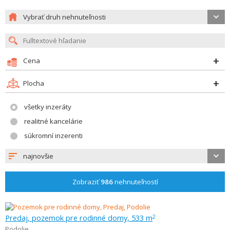
Vybrať druh nehnuteľnosti
Cena
Plocha
všetky inzeráty
realitné kancelárie
súkromní inzerenti
najnovšie
Zobraziť
986
nehnuteľností
Predaj, pozemok pre rodinné domy, 533 m
2
Podolie