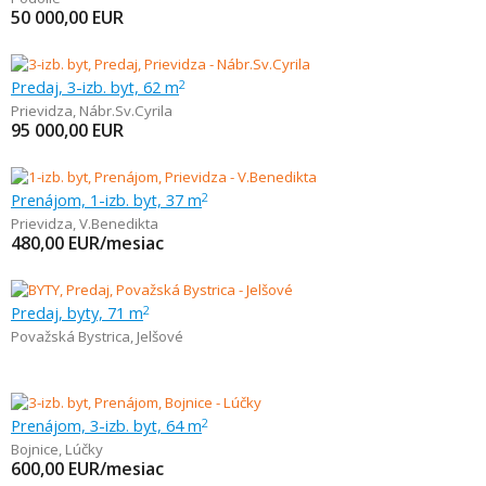
50 000,00
EUR
Predaj, 3-izb. byt, 62 m
2
Prievidza
,
Nábr.Sv.Cyrila
95 000,00
EUR
Prenájom, 1-izb. byt, 37 m
2
Prievidza
,
V.Benedikta
480,00
EUR/mesiac
Predaj, byty, 71 m
2
Považská Bystrica
,
Jelšové
Prenájom, 3-izb. byt, 64 m
2
Bojnice
,
Lúčky
600,00
EUR/mesiac