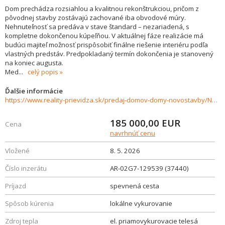
Dom prechádza rozsiahlou a kvalitnou rekonštrukciou, pričom z
pôvodnej stavby zostávajú zachované iba obvodové múry.
Nehnuteľnosť sa predáva v stave štandard – nezariadená, s
kompletne dokončenou kúpeľňou. V aktuálnej fáze realizácie má
budúci majiteľ možnosť prispôsobiť finálne riešenie interiéru podľa
vlastných predstáv. Predpokladaný termín dokončenia je stanovený
na koniec augusta.
Med
...
celý popis
Ďalšie informácie
https://www.reality-prievidza.sk/predaj-domov-domy-novostavby/Na-predaj--rodinny-dom-po-kompletnej-rekonstrukcii--Nitrica-37440/?utm_source=areality&utm_medium=xml&utm_term=37440&utm_content=dom&utm_campaign=portaly
185 000,00
EUR
Cena
navrhnúť cenu
Vložené
8. 5. 2026
Číslo inzerátu
AR-02G7-129539 (37440)
Príjazd
spevnená cesta
Spôsob kúrenia
lokálne vykurovanie
Zdroj tepla
el. priamovykurovacie telesá