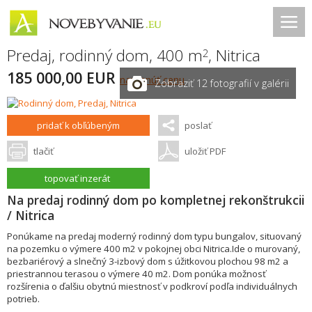
Predaj, rodinný dom, 400 m
,
Nitrica
2
185 000,00 EUR
navrhnúť cenu
Zobraziť 12 fotografií v galérii
pridať k obľúbeným
poslať
tlačiť
uložiť PDF
topovať inzerát
Na predaj rodinný dom po kompletnej rekonštrukcii
/ Nitrica
Ponúkame na predaj moderný rodinný dom typu bungalov, situovaný
na pozemku o výmere 400 m2 v pokojnej obci Nitrica.Ide o murovaný,
bezbariérový a slnečný 3-izbový dom s úžitkovou plochou 98 m2 a
priestrannou terasou o výmere 40 m2. Dom ponúka možnosť
rozšírenia o ďalšiu obytnú miestnosť v podkroví podľa individuálnych
potrieb.