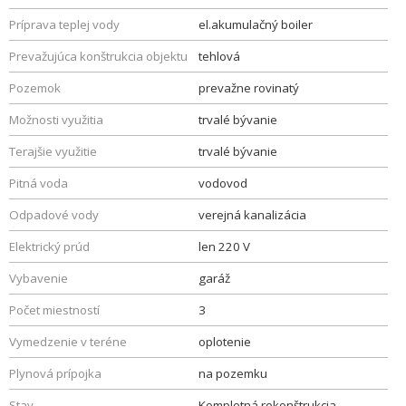
Príprava teplej vody
el.akumulačný boiler
Prevažujúca konštrukcia objektu
tehlová
Pozemok
prevažne rovinatý
Možnosti využitia
trvalé bývanie
Terajšie využitie
trvalé bývanie
Pitná voda
vodovod
Odpadové vody
verejná kanalizácia
Elektrický prúd
len 220 V
Vybavenie
garáž
Počet miestností
3
Vymedzenie v teréne
oplotenie
Plynová prípojka
na pozemku
Stav
Kompletná rekonštrukcia