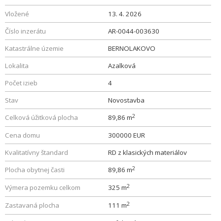
Vložené
13. 4. 2026
Číslo inzerátu
AR-0044-003630
Katastrálne územie
BERNOLAKOVO
Lokalita
Azalková
Počet izieb
4
Stav
Novostavba
2
Celková úžitková plocha
89,86 m
Cena domu
300000 EUR
Kvalitatívny štandard
RD z klasických materiálov
2
Plocha obytnej časti
89,86 m
2
Výmera pozemku celkom
325 m
2
Zastavaná plocha
111 m