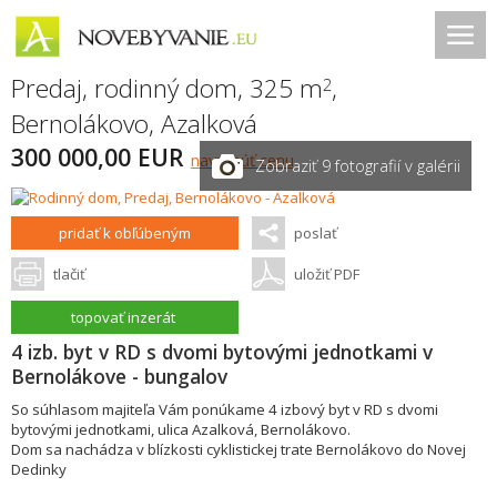
Predaj, rodinný dom, 325 m
,
2
Bernolákovo
,
Azalková
300 000,00 EUR
navrhnúť cenu
Zobraziť 9 fotografií v galérii
pridať k obľúbeným
poslať
tlačiť
uložiť PDF
topovať inzerát
4 izb. byt v RD s dvomi bytovými jednotkami v
Bernolákove - bungalov
So súhlasom majiteľa Vám ponúkame 4 izbový byt v RD s dvomi
bytovými jednotkami, ulica Azalková, Bernolákovo.
Dom sa nachádza v blízkosti cyklistickej trate Bernolákovo do Novej
Dedinky