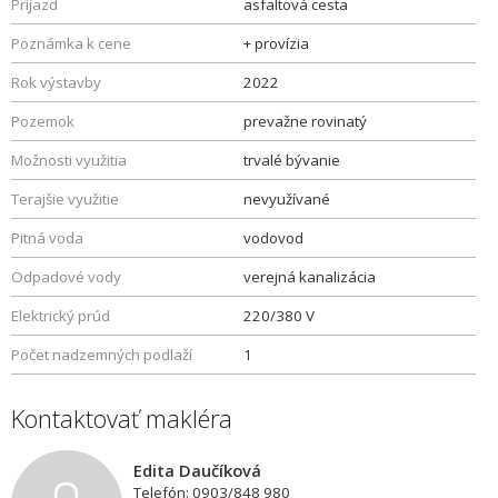
Príjazd
asfaltová cesta
Poznámka k cene
+ provízia
Rok výstavby
2022
Pozemok
prevažne rovinatý
Možnosti využitia
trvalé bývanie
Terajšie využitie
nevyužívané
Pitná voda
vodovod
Odpadové vody
verejná kanalizácia
Elektrický prúd
220/380 V
Počet nadzemných podlaží
1
Kontaktovať makléra
Edita Daučíková
Telefón: 0903/848 980