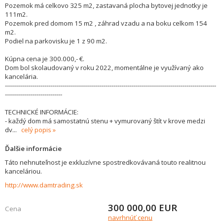
Pozemok má celkovo 325 m2, zastavaná plocha bytovej jednotky je
111m2.
Pozemok pred domom 15 m2 , záhrad vzadu a na boku celkom 154
m2.
Podiel na parkovisku je 1 z 90 m2.
Kúpna cena je 300.000,- €.
Dom bol skolaudovaný v roku 2022, momentálne je využívaný ako
kancelária.
-----------------------------------------------------------------------------------------------------------
-----------------------------
TECHNICKÉ INFORMÁCIE:
- každý dom má samostatnú stenu + vymurovaný štít v krove medzi
dv
...
celý popis
Ďalšie informácie
Táto nehnuteľnost je exkluzívne spostredkovávaná touto realitnou
kanceláriou.
http://www.damtrading.sk
300 000,00
EUR
Cena
navrhnúť cenu