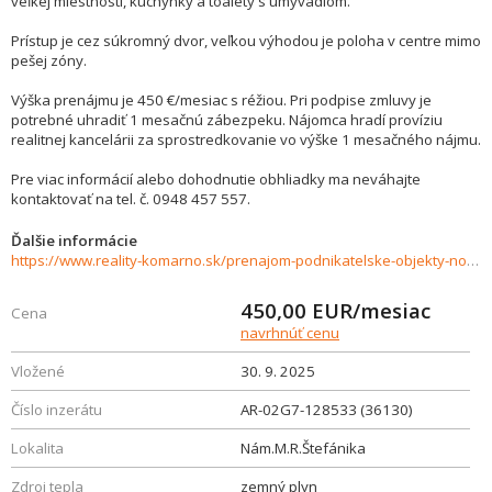
veľkej miestnosti, kuchynky a toalety s umývadlom.
Prístup je cez súkromný dvor, veľkou výhodou je poloha v centre mimo
pešej zóny.
Výška prenájmu je 450 €/mesiac s réžiou. Pri podpise zmluvy je
potrebné uhradiť 1 mesačnú zábezpeku. Nájomca hradí províziu
realitnej kancelárii za sprostredkovanie vo výške 1 mesačného nájmu.
Pre viac informácií alebo dohodnutie obhliadky ma neváhajte
kontaktovať na tel. č. 0948 457 557.
Ďalšie informácie
https://www.reality-komarno.sk/prenajom-podnikatelske-objekty-novostavby/Priestor-na-prenajom-na-M.R.Stefanika-Komarno-36130/?utm_source=areality&utm_medium=xml&utm_term=36130&utm_content=pozemok&utm_campaign=portaly
450,00
EUR/mesiac
Cena
navrhnúť cenu
Vložené
30. 9. 2025
Číslo inzerátu
AR-02G7-128533 (36130)
Lokalita
Nám.M.R.Štefánika
Zdroj tepla
zemný plyn