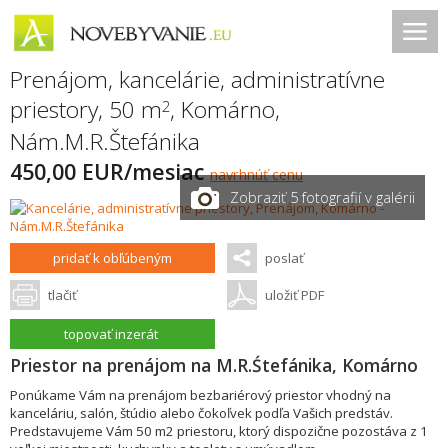
Prenájom, kancelárie, administratívne
priestory, 50 m
,
Komárno
,
2
Nám.M.R.Štefánika
450,00 EUR/mesiac
navrhnúť cenu
Zobraziť 5 fotografií v galérii
pridať k obľúbeným
poslať
tlačiť
uložiť PDF
topovať inzerát
Priestor na prenájom na M.R.Śtefánika, Komárno
Ponúkame Vám na prenájom bezbariérový priestor vhodný na
kanceláriu, salón, štúdio alebo čokoľvek podľa Vašich predstáv.
Predstavujeme Vám 50 m2 priestoru, ktorý dispozične pozostáva z 1