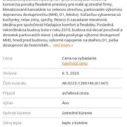
konverzia ponúka flexibilné priestory pre malé aj stredné firmy,
klimatizované kancelárie so zelenou strechou, parkovaním výbornou
dopravnou dostupnosťou (MHD, D1, letisko). Súčasťou vybavenia sú
kuchynky, relax zóny, sprchy, fitness či zasadacie miestnosti.
Ideálna pre spoločnosti hľadajúce komfort a flexibilitu. Posledná
rekonštrukcia budovy bola v roku 2019, budova má desať poschodí a
dostatok parkovacích miest. Lokalita poskytuje výbornú dostupnosť
MHD, hneď pred budovou, výborné napojenie na diaľnicu D1, pešia
dostupnosť do historickéh
...
celý popis
Cena
Cena na vyžiadanie
navrhnúť cenu
Vložené
6. 5. 2026
Číslo inzerátu
AR-022S-1396146 (61347)
Príjazd
asfaltová cesta
Výťah
Áno
Spôsob kúrenia
ústredné kúrenie
Zdroj tepla
teplo z kotolne