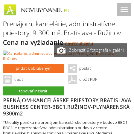
Prenájom, kancelárie, administratívne
priestory, 9 300 m
,
Bratislava - Ružinov
2
Cena na vyžiadanie
navrhnúť cenu
Zobraziť 9 fotografií v galérii
pridať k obľúbeným
poslať
tlačiť
uložiť PDF
topovať inzerát
PRENÁJOM-KANCELÁRSKE PRIESTORY,BRATISLAVA
BUSINESS CENTER-BBC1,RUŽINOV-PLYNÁRENSKÁ
9300m2
TUreality ponúka na prenájom kancelárske priestory v budove BBC1.
BBC1 je reprezentatívna administratívna budova v centre
bratislavskej biznisovej zóny na Plynárenskej ulici. Moderná