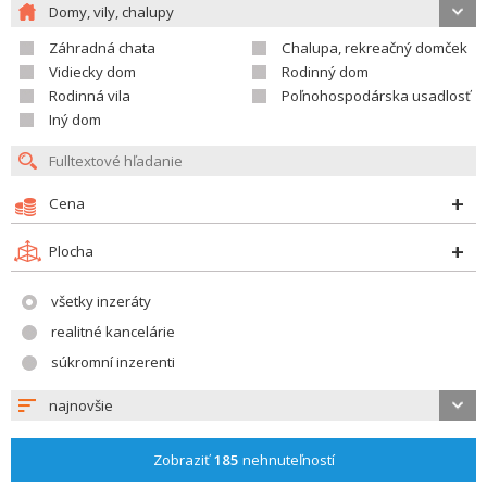
Domy, vily, chalupy
Záhradná chata
Chalupa, rekreačný domček
Vidiecky dom
Rodinný dom
Rodinná vila
Poľnohospodárska usadlosť
Iný dom
Cena
Plocha
všetky inzeráty
realitné kancelárie
súkromní inzerenti
najnovšie
Zobraziť
185
nehnuteľností