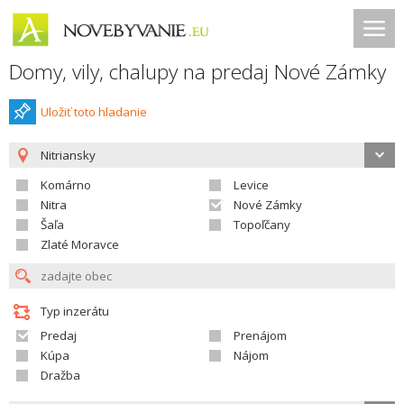
Domy, vily, chalupy na predaj Nové Zámky
Uložiť toto hladanie
Nitriansky
Komárno
Levice
Nitra
Nové Zámky
Šaľa
Topoľčany
Zlaté Moravce
Typ inzerátu
Predaj
Prenájom
Kúpa
Nájom
Dražba