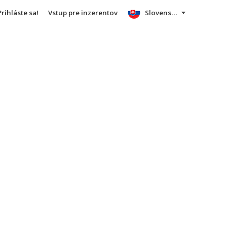
Prihláste sa!
Vstup pre inzerentov
Slovensky