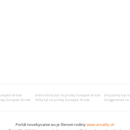
unajská Streda
Jednoizbový byt na predaj Dunajská Streda
Dvojizbový byt n
edaj Dunajská Streda
Veľký byt na predaj Dunajská Streda
Dvojgarsónka na 
Portál novebyvanie.eu je členom rodiny
www.areality.sk