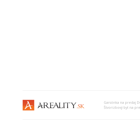
Garsónka na predaj D
Štvorizbový byt na pr