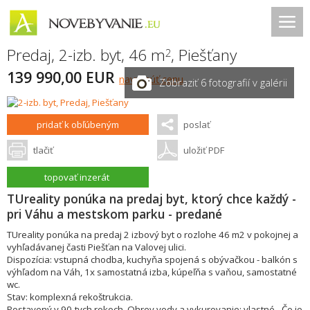
Predaj, 2-izb. byt, 46 m
,
Piešťany
2
139 990,00 EUR
navrhnúť cenu
Zobraziť 6 fotografií v galérii
pridať k obľúbeným
poslať
tlačiť
uložiť PDF
topovať inzerát
TUreality ponúka na predaj byt, ktorý chce každý -
pri Váhu a mestskom parku - predané
TUreality ponúka na predaj 2 izbový byt o rozlohe 46 m2 v pokojnej a
vyhľadávanej časti Piešťan na Valovej ulici.
Dispozícia: vstupná chodba, kuchyňa spojená s obývačkou - balkón s
výhľadom na Váh, 1x samostatná izba, kúpeľňa s vaňou, samostatné
wc.
Stav: komplexná rekoštrukcia.
Postavený v 90-tych rokoch. Ohrev vody a vykurovanie: vlastné - Čo je