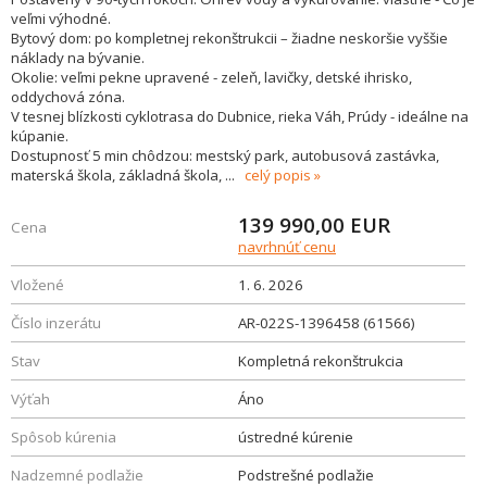
veľmi výhodné.
Bytový dom: po kompletnej rekonštrukcii – žiadne neskoršie vyššie
náklady na bývanie.
Okolie: veľmi pekne upravené - zeleň, lavičky, detské ihrisko,
oddychová zóna.
V tesnej blízkosti cyklotrasa do Dubnice, rieka Váh, Prúdy - ideálne na
kúpanie.
Dostupnosť 5 min chôdzou: mestský park, autobusová zastávka,
materská škola, základná škola,
...
celý popis
139 990,00
EUR
Cena
navrhnúť cenu
Vložené
1. 6. 2026
Číslo inzerátu
AR-022S-1396458 (61566)
Stav
Kompletná rekonštrukcia
Výťah
Áno
Spôsob kúrenia
ústredné kúrenie
Nadzemné podlažie
Podstrešné podlažie