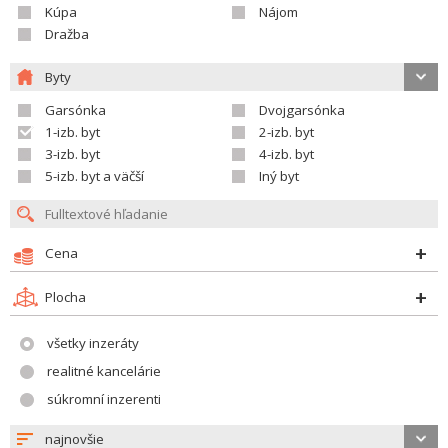
Kúpa
Nájom
Dražba
Byty
Garsónka
Dvojgarsónka
1-izb. byt
2-izb. byt
3-izb. byt
4-izb. byt
5-izb. byt a väčší
Iný byt
Cena
Plocha
všetky inzeráty
realitné kancelárie
súkromní inzerenti
najnovšie