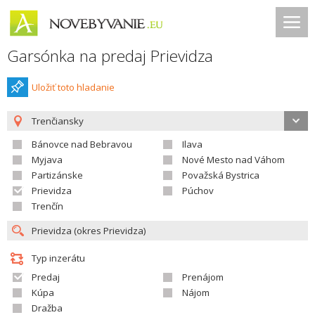
Garsónka na predaj Prievidza
Uložiť toto hladanie
Trenčiansky
Bánovce nad Bebravou
Ilava
Myjava
Nové Mesto nad Váhom
Partizánske
Považská Bystrica
Prievidza
Púchov
Trenčín
Typ inzerátu
Predaj
Prenájom
Kúpa
Nájom
Dražba