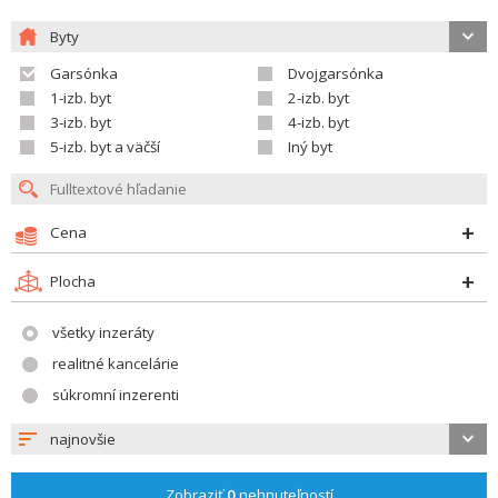
Byty
Garsónka
Dvojgarsónka
1-izb. byt
2-izb. byt
3-izb. byt
4-izb. byt
5-izb. byt a väčší
Iný byt
Cena
Plocha
všetky inzeráty
realitné kancelárie
súkromní inzerenti
najnovšie
Zobraziť
0
nehnuteľností