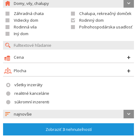
Domy, vily, chalupy
Záhradná chata
Chalupa, rekreačný domček
Vidiecky dom
Rodinný dom
Rodinná vila
Poľnohospodárska usadlosť
Iný dom
Cena
Plocha
všetky inzeráty
realitné kancelárie
súkromní inzerenti
najnovšie
Zobraziť
3
nehnuteľností