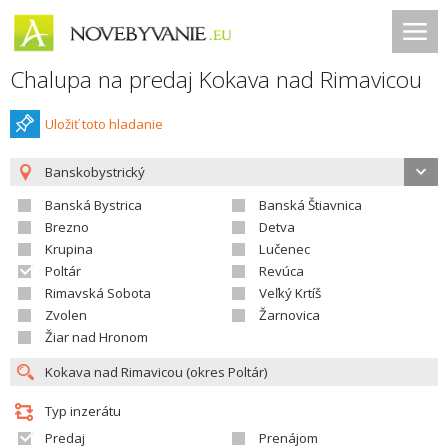
Chalupa na predaj Kokava nad Rimavicou
Uložiť toto hladanie
Banskobystrický
Banská Bystrica
Banská Štiavnica
Brezno
Detva
Krupina
Lučenec
Poltár
Revúca
Rimavská Sobota
Veľký Krtíš
Zvolen
Žarnovica
Žiar nad Hronom
Typ inzerátu
Predaj
Prenájom