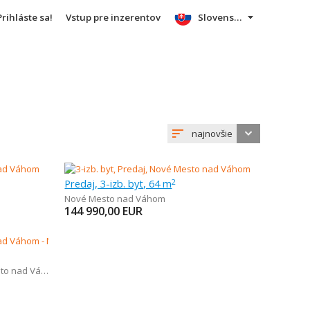
Prihláste sa!
Vstup pre inzerentov
Slovensky
najnovšie
Predaj, 3-izb. byt, 64 m
2
Nové Mesto nad Váhom
144 990,00
EUR
 nad Váhom