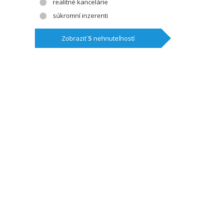
realitné kancelárie
súkromní inzerenti
Zobraziť
5
nehnuteľností