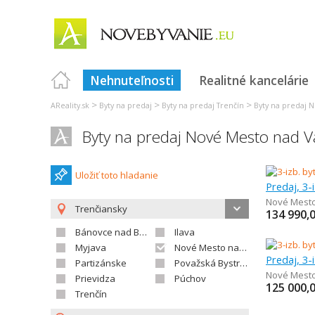
Nehnuteľnosti
Realitné kancelárie
>
>
>
AReality.sk
Byty na predaj
Byty na predaj Trenčín
Byty na predaj 
Byty na predaj Nové Mesto nad
Uložiť toto hladanie
Predaj, 3-
Nové Mest
Trenčiansky
134 990,
Bánovce nad Bebravou
Ilava
Myjava
Nové Mesto nad Váhom
Predaj, 3-
Partizánske
Považská Bystrica
Nové Mest
Prievidza
Púchov
125 000,
Trenčín