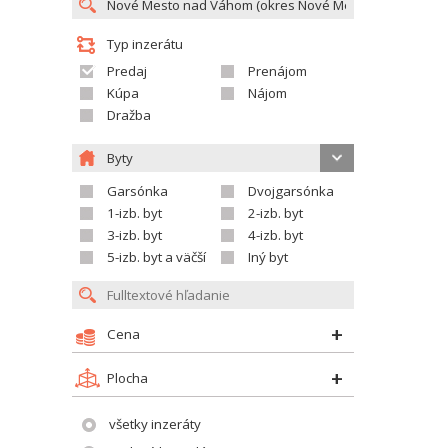
Typ inzerátu
Predaj
Prenájom
Kúpa
Nájom
Dražba
Byty
Garsónka
Dvojgarsónka
1-izb. byt
2-izb. byt
3-izb. byt
4-izb. byt
5-izb. byt a väčší
Iný byt
Cena
Plocha
všetky inzeráty